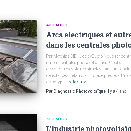
ACTUALITÉS
Arcs électriques et autr
dans les centrales phot
Par Matthias DIEHL de pvBuero Nous rencontro
sur les centrales photovoltaïques. C’est celui 
des modules solaires simples dans une chaîne 
détecter ces défauts à un stade précoce. L’in
de ce type
Lire la suite
Par
Diagnostic Photovoltaïque
, il y a
4 ans
ACTUALITÉS
L’industrie photovoltaï