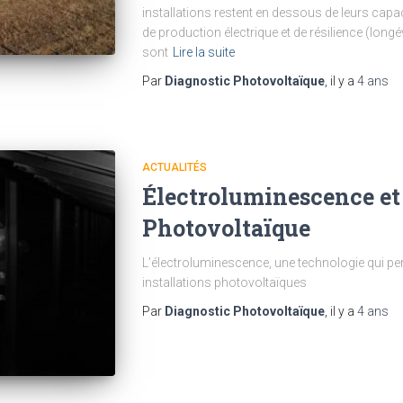
installations restent en dessous de leurs capaci
de production électrique et de résilience (longé
sont
Lire la suite
Par
Diagnostic Photovoltaïque
, il y a
4 ans
ACTUALITÉS
Électroluminescence et
Photovoltaïque
L’électroluminescence, une technologie qui pe
installations photovoltaïques
Par
Diagnostic Photovoltaïque
, il y a
4 ans