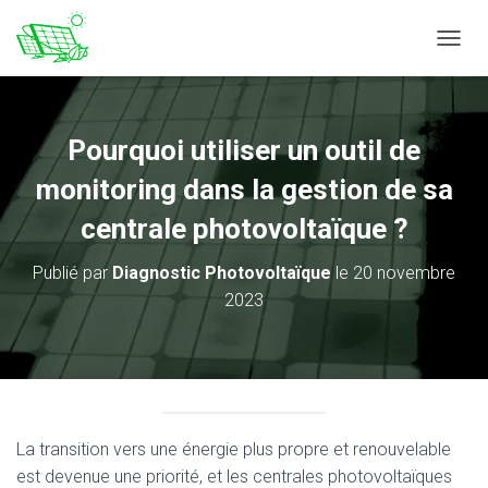
DÉPLI
Pourquoi utiliser un outil de
monitoring dans la gestion de sa
centrale photovoltaïque ?
Publié par
Diagnostic Photovoltaïque
le
20 novembre
2023
La transition vers une énergie plus propre et renouvelable
est devenue une priorité, et les centrales photovoltaïques