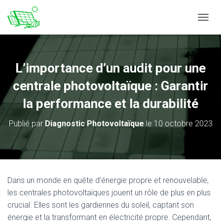
DÉPLI
L’importance d’un audit pour une
centrale photovoltaïque : Garantir
la performance et la durabilité
Publié par
Diagnostic Photovoltaïque
le
10 octobre 2023
Dans un monde en quête d’énergie propre et renouvelable,
les centrales photovoltaïques jouent un rôle de plus en plus
crucial. Elles sont les gardiennes du soleil, captant son
énergie et la transformant en électricité propre. Cependant,