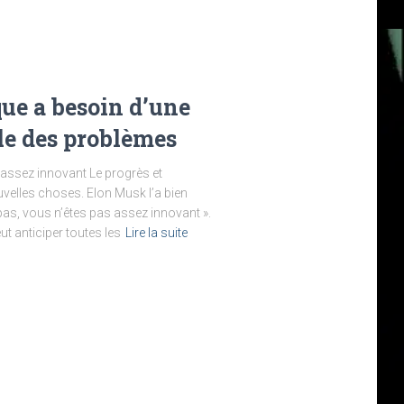
que a besoin d’une
le des problèmes
 assez innovant Le progrès et
uvelles choses. Elon Musk l’a bien
pas, vous n’êtes pas assez innovant ».
t anticiper toutes les
Lire la suite